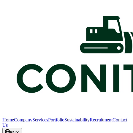
Home
Company
Services
Portfolio
Sustainability
Recruitment
Contact
Us
EN