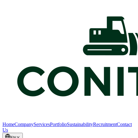
Home
Company
Services
Portfolio
Sustainability
Recruitment
Contact
Us
EN