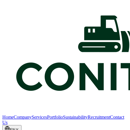
Home
Company
Services
Portfolio
Sustainability
Recruitment
Contact
Us
EN