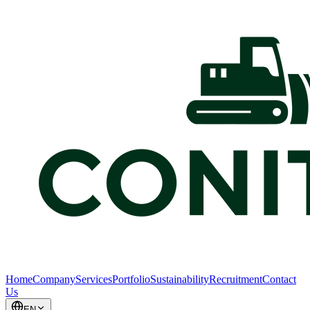
Home
Company
Services
Portfolio
Sustainability
Recruitment
Contact
Us
EN