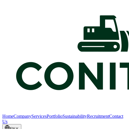
Home
Company
Services
Portfolio
Sustainability
Recruitment
Contact
Us
EN