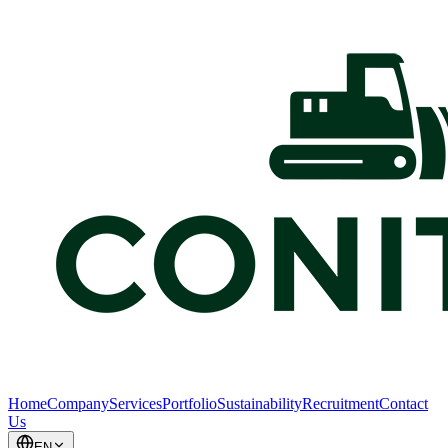
Home
Company
Services
Portfolio
Sustainability
Recruitment
Contact
Us
EN